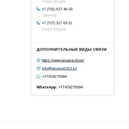
Отдел продаж
+7 (701) 627-46-03
Директор
+7 (727) 317-03-11
Отдел продаж
https://www.aruana.shop/
info@aruana2013.kz
+77016275094
WhatsApp
+77476275094