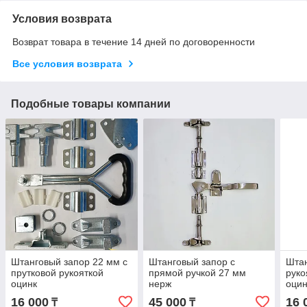
Условия возврата
Возврат товара в течение 14 дней по договоренности
Все условия возврата
Подобные товары компании
Штанговый запор 22 мм с
Штанговый запор с
Штан
прутковой рукояткой
прямой ручкой 27 мм
руко
оцинк
нерж
оцин
16 000
45 000
16 
₸
₸