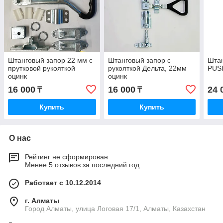
Штанговый запор 22 мм с
Штанговый запор с
Штан
прутковой рукояткой
рукояткой Дельта, 22мм
PUSH
оцинк
оцинк
16 000
16 000
24 
₸
₸
Купить
Купить
О нас
Рейтинг не сформирован
Менее 5 отзывов за последний год
Работает с 10.12.2014
г. Алматы
Город Алматы, улица Логовая 17/1, Алматы, Казахстан