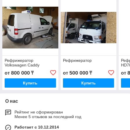
Рефрижератор
Рефрижератор
Реф
Volkswagen Caddy
HD7
800 000
500 000
от
₸
от
₸
от
Купить
Купить
О нас
Рейтинг не сформирован
Менее 5 отзывов за последний год
Работает с 10.12.2014