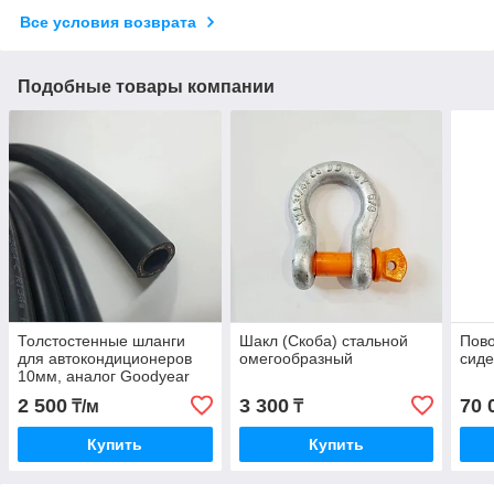
Все условия возврата
Подобные товары компании
Толстостенные шланги
Шакл (Скоба) стальной
Пов
для автокондиционеров
омегообразный
сид
10мм, аналог Goodyear
Galaxy
2 500
3 300
70 
₸/м
₸
Купить
Купить