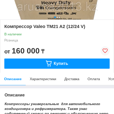
Компрессор Valeo TM21 A2 (12/24 V)
В наличии
Розница
160 000
от
₸
Купить
Описание
Характеристики
Доставка
Оплата
Усл
Описание
Компрессоры универсальные для автомобильного
кондиционера и рефрижератора. Также унас
собственный сервис по ремонту и обслуживанию авто