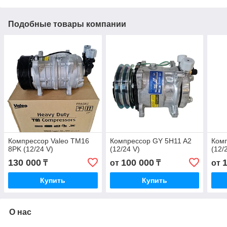
Подобные товары компании
Компрессор Valeo TM16
Компрессор GY 5H11 A2
Ком
8PK (12/24 V)
(12/24 V)
(12/
130 000
100 000
₸
от
₸
от
Купить
Купить
О нас