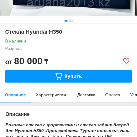
Стекла Hyundai H350
В наличии
Розница
80 000
от
₸
Купить
Описание
Характеристики
Доставка
Оплата
Усл
Описание
Боковые стекла с форточками и стекла задних дверей
для Hyundai H350 .Производства Турция оригинал. Наш
магазин: г. Алматы. улица Северное кольцо 186.