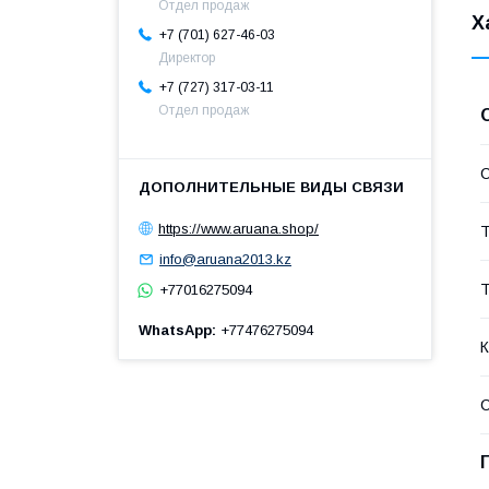
Отдел продаж
Х
+7 (701) 627-46-03
Директор
+7 (727) 317-03-11
Отдел продаж
С
https://www.aruana.shop/
Т
info@aruana2013.kz
Т
+77016275094
WhatsApp
+77476275094
К
С