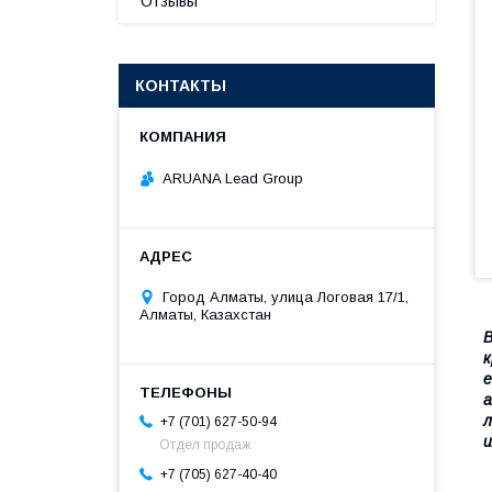
Отзывы
КОНТАКТЫ
ARUANA Lead Group
Город Алматы, улица Логовая 17/1,
Алматы, Казахстан
В
к
е
а
л
+7 (701) 627-50-94
и
Отдел продаж
+7 (705) 627-40-40