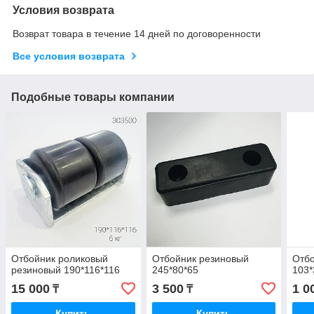
Условия возврата
Возврат товара в течение 14 дней по договоренности
Все условия возврата
Подобные товары компании
Отбойник роликовый
Отбойник резиновый
Отбо
резиновый 190*116*116
245*80*65
103*
15 000
3 500
1 0
₸
₸
Купить
Купить