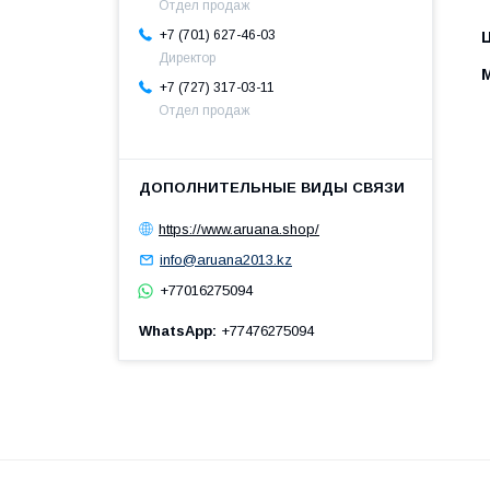
Отдел продаж
+7 (701) 627-46-03
Директор
+7 (727) 317-03-11
Отдел продаж
https://www.aruana.shop/
info@aruana2013.kz
+77016275094
WhatsApp
+77476275094