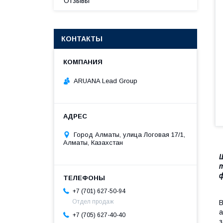
Отзывы
КОНТАКТЫ
ARUANA Lead Group
Город Алматы, улица Логовая 17/1,
Алматы, Казахстан
Ш
т
+7 (701) 627-50-94
Отдел продаж
В
а
+7 (705) 627-40-40
з