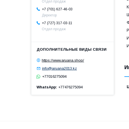
Отдел продаж
К
+7 (701) 627-46-03
Ш
Директор
Ф
+7 (727) 317-03-11
Отдел продаж
Р
И
https://www.aruana.shop/
И
info@aruana2013.kz
+77016275094
WhatsApp
+77476275094