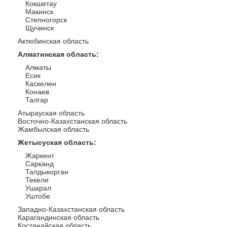
Кокшетау
Макинск
Степногорск
Щучинск
Актюбинская область
Алматинская область
:
Алматы
Есик
Каскелен
Конаев
Талгар
Атырауская область
Восточно-Казахстанская область
Жамбылская область
Жетысуская область
:
Жаркент
Сарканд
Талдыкорган
Текели
Ушарал
Уштобе
Западно-Казахстанская область
Карагандинская область
Костанайская область